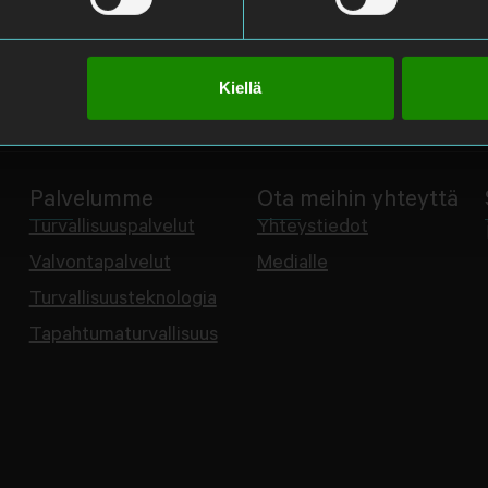
Kiellä
Palvelumme
Ota meihin yhteyttä
Turvallisuuspalvelut
Yhteystiedot
Valvontapalvelut
Medialle
Turvallisuusteknologia
Tapahtumaturvallisuus