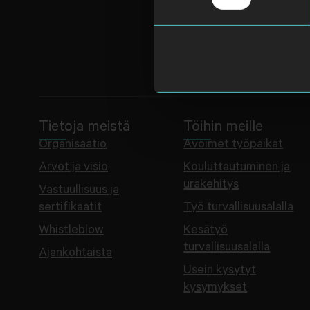
Tietoja meistä
Töihin meille
Organisaatio
Avoimet työpaikat
Arvot ja visio
Kouluttautuminen ja
urakehitys
Vastuullisuus ja
sertifikaatit
Työ turvallisuusalalla
Whistleblow
Kesätyö
turvallisuusalalla
Ajankohtaista
Usein kysytyt
kysymykset