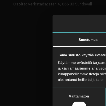
Osoite:
Verkstadsgatan 4, 856 33 Sundsvall
Suostumus
Tämä sivusto käyttää eväste
Käytämme evästeitä tarjoama
ja kävijämäärämme analysoim
kumppaneillemme tietoja siitä
olet antanut heille tai joita o
Suostumuksen
Välttämätön
valinta