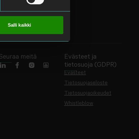
Salli kaikki
Seuraa meitä
Evästeet ja
tietosuoja (GDPR)
Evästeet
Tietosuojaseloste
Tietosuojaoikeudet
Whistleblow