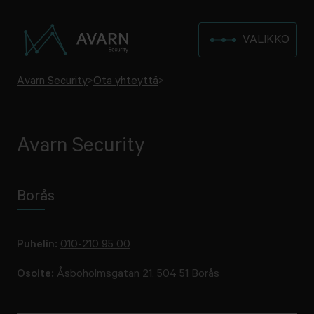
VALIKKO
Avarn Security
>
Ota yhteyttä
>
Avarn Security
Borås
Puhelin:
010-210 95 00
Osoite:
Åsboholmsgatan 21, 504 51 Borås