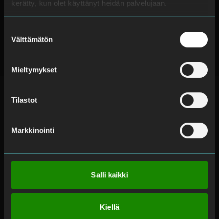
kerätty, kun olet käyttänyt heidän palvelujaan.
Suostumuksen
Välttämätön
valinta
Mieltymykset
Tilastot
Markkinointi
Tietoja meistä
Töihin meille
Organisaatio
Avoimet työpaikat
Arvot ja visio
Kouluttautuminen ja
Salli kaikki
urakehitys
Vastuullisuus ja
sertifikaatit
Työ turvallisuusalalla
Whistleblow
Kesätyö turvallisuusalalla
Kiellä