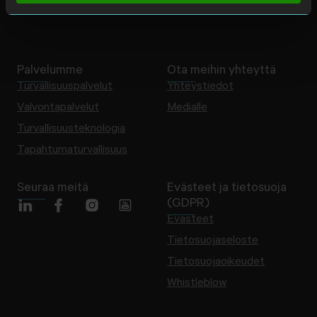
Ajankohtaista
Usein kysytyt kysymykset
Palvelumme
Ota meihin yhteyttä
Turvallisuuspalvelut
Yhteystiedot
Valvontapalvelut
Medialle
Turvallisuusteknologia
Tapahtumaturvallisuus
Seuraa meitä
Evästeet ja tietosuoja
(GDPR)
Evästeet
Tietosuojaseloste
Tietosuojaoikeudet
Whistleblow