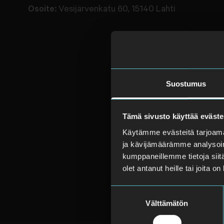
Osoite:
Vesijärvenkatu 60, 15140 Lahti
Suostumus
Tämä sivusto käyttää eväste
Käytämme evästeitä tarjoama
ja kävijämäärämme analysoim
kumppaneillemme tietoja siitä
olet antanut heille tai joita o
Suostumuksen
Välttämätön
valinta