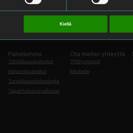
Kiellä
Palvelumme
Ota meihin yhteyttä
Turvallisuuspalvelut
Yhteystiedot
Valvontapalvelut
Medialle
Turvallisuusteknologia
Tapahtumaturvallisuus