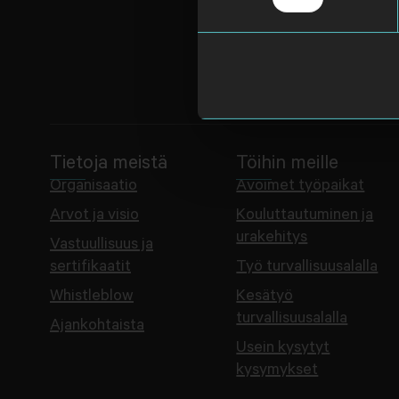
Tietoja meistä
Töihin meille
Organisaatio
Avoimet työpaikat
Arvot ja visio
Kouluttautuminen ja
urakehitys
Vastuullisuus ja
sertifikaatit
Työ turvallisuusalalla
Whistleblow
Kesätyö
turvallisuusalalla
Ajankohtaista
Usein kysytyt
kysymykset