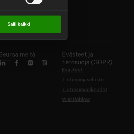
Salli kaikki
Seuraa meitä
Evästeet ja
tietosuoja (GDPR)
Evästeet
Tietosuojaseloste
Tietosuojaoikeudet
Whistleblow