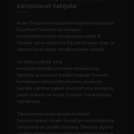
kiinnostavat hakijoita
Avarn Securityn kesätyöilmoitukset sijoittuivat
Duunitorin Suomen luetuimpien
kesätyöilmoitusten listauksessa sijalle 8.
Nousua viime vuodesta tuli peräti kuusi sijaa, ja
olimme listan ainoa turvallisuusalan toimija.
On hienoa nähdä, että
kesätyömahdollisuutemme kiinnostavat
hakijoita ja nostivat meidät mukaan Suomen
luetuimpien kesätyöilmoitusten joukkoon.
Samalla saimme paikan arvostetussa seurassa,
jossa mukana on monia Suomen tunnetuimpia
työnantajia.
Tänä kesänä sadat kesätyöntekijät
työskentelevät Avarn Securityn monipuolisissa
tehtävissä eri puolilla Suomea. Olemme ylpeitä