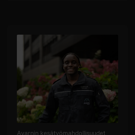
Avarnin kesätyömahdollisuudet