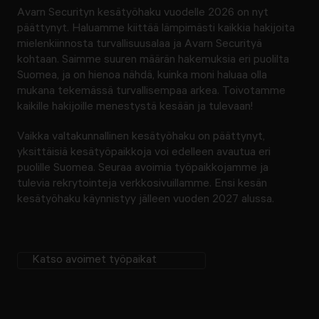
Avarn Securityn kesätyöhaku vuodelle 2026 on nyt
päättynyt. Haluamme kiittää lämpimästi kaikkia hakijoita
mielenkiinnosta turvallisuusalaa ja Avarn Securityä
kohtaan. Saimme suuren määrän hakemuksia eri puolilta
Suomea, ja on hienoa nähdä, kuinka moni haluaa olla
mukana tekemässä turvallisempaa arkea. Toivotamme
kaikille hakijoille menestystä kesään ja tulevaan!
Vaikka valtakunnallinen kesätyöhaku on päättynyt,
yksittäisiä kesätyöpaikkoja voi edelleen avautua eri
puolille Suomea. Seuraa avoimia työpaikkojamme ja
tulevia rekrytointeja verkkosivuillamme. Ensi kesän
kesätyöhaku käynnistyy jälleen vuoden 2027 alussa.
Katso avoimet työpaikat