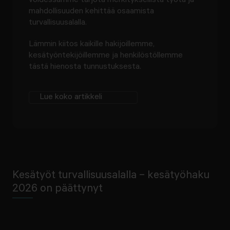
voidessamme tarjota merkityksellistä työtä ja
mahdollisuuden kehittää osaamista
turvallisuusalalla.
Lämmin kiitos kaikille hakijoillemme,
kesätyöntekijöillemme ja henkilöstöllemme
tästä hienosta tunnustuksesta.
Lue koko artikkeli
Kesätyöt turvallisuusalalla – kesätyöhaku
2026 on päättynyt