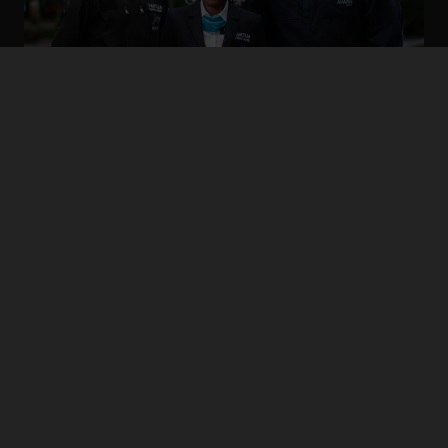
Kesätyötä, jolla on merkitys
Avarn Securityllä työskentelet tehtävissä, joissa
yhdistyvät turvallisuus, asiakaspalvelu ja
vastuullisuus. Päivittäinen työsi vaikuttaa
konkreettisesti siihen, että ympäristö on turvallinen
ja asiakkaat voivat luottaa palveluun.
Saat ympärillesi selkeät toimintamallit,
ammattitaitoisen työyhteisön ja esihenkilöiden
tuen, jotka auttavat onnistumaan työssäsi.